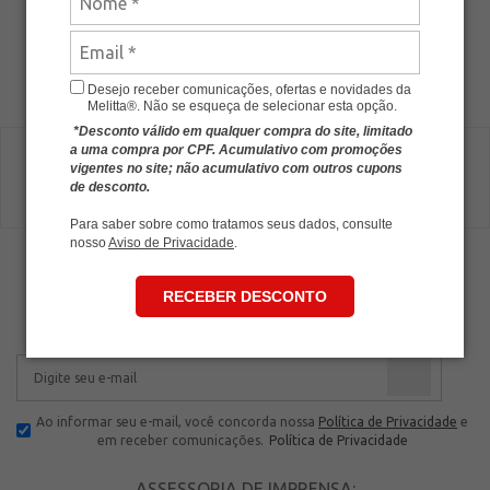
Desejo receber comunicações, ofertas e novidades da
Melitta®. Não se esqueça de selecionar esta opção.
*Desconto válido em qualquer compra do site, limitado
a uma compra por CPF. Acumulativo com promoções
vigentes no site; não acumulativo com outros cupons
de desconto.
Para saber sobre como tratamos seus dados, consulte
nosso
Aviso de Privacidade
.
NEWSLETTER
RECEBER DESCONTO
Cadastre-se e receba novidades e promoções.
Ao informar seu e-mail, você concorda nossa
Política de Privacidade
e
em receber comunicações.
Política de Privacidade
ASSESSORIA DE IMPRENSA: