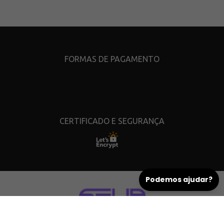
FORMAS DE PAGAMENTO
CERTIFICADO E SEGURANÇA
Copyright © 2026. Todos os direitos reservados.
Todas as marcas e suas imagens são de propriedade de seus respectivos donos.
É vedada a reprodução, total ou parcial, de qualquer conteúdo sem expressa