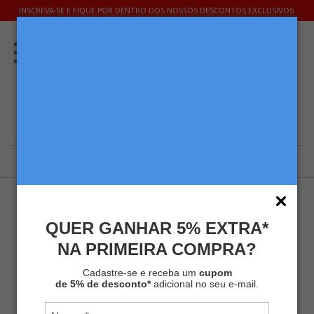
INSCREVA-SE E FIQUE POR DENTRO DOS NOSSOS DESCONTOS EXCLUSIVOS.
Home
Acessórios
Caneca
FILTRAR POR
QUER GANHAR 5% EXTRA*
NA PRIMEIRA COMPRA?
Caneca Vermelha Melitta® 290mL
Cadastre-se e receba um
cupom
Produto Esgotado
de 5% de desconto*
adicional no seu e-mail.