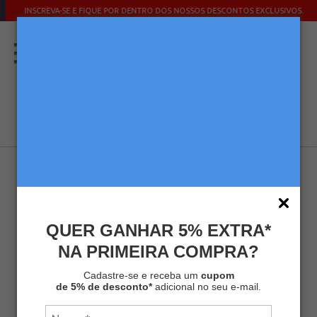
INSCREVA-SE E FIQUE POR DENTRO DOS NOSSOS DESCONTOS EXCLUSIVOS.
Home
Cafés
Café Torrado e Moído
Sabor da Fazenda
5%
OFF
QUER GANHAR 5% EXTRA*
Café Melitta® Sabor da Fazenda Vácuo 500g
NA PRIMEIRA COMPRA?
R$ 29,90
R$ 28,40
Cadastre-se e receba um
cupom
de 5% de desconto*
adicional no seu e-mail.
-
+
COMPRAR