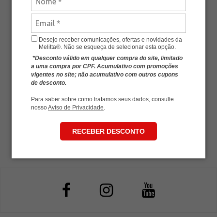
5%
OFF
Desejo receber comunicações, ofertas e novidades da
Café Melitta® Sabor da Fazenda Pouch 500g
Melitta®. Não se esqueça de selecionar esta opção.
R$ 29,90
R$ 28,40
*Desconto válido em qualquer compra do site, limitado
a uma compra por CPF. Acumulativo com promoções
vigentes no site; não acumulativo com outros cupons
-
+
COMPRAR
de desconto.
Para saber sobre como tratamos seus dados, consulte
nosso
Aviso de Privacidade
.
RECEBER DESCONTO