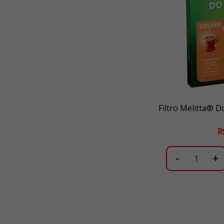
Filtro Melitta® D
R
-
+