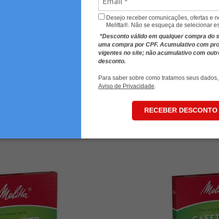
Desejo receber comunicações, ofertas e 
Melitta®. Não se esqueça de selecionar e
*Desconto válido em qualquer compra do sit
uma compra por CPF. Acumulativo com p
vigentes no site; não acumulativo com out
desconto.
Filtro de Papel Melitta® N2
Para saber sobre como tratamos seus dados,
Aviso de Privacidade
.
R$ 5,90
RECEBER DESCONTO
-
+
COMPRAR