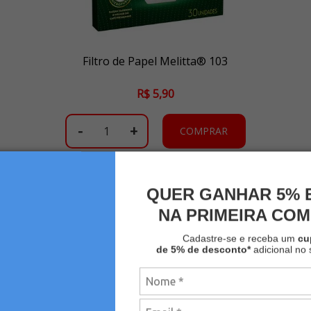
Filtro de Papel Melitta® 103
R$ 5,90
-
+
COMPRAR
QUER GANHAR 5% 
NA PRIMEIRA CO
Cadastre-se e receba um
c
de 5% de desconto*
adicional no 