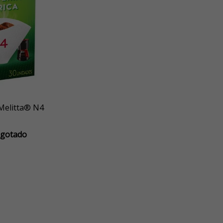
 Melitta® N4
sgotado