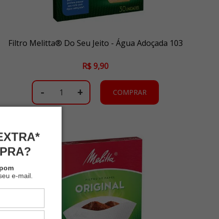
Filtro Melitta® Do Seu Jeito - Água Adoçada 103
R$ 9,90
-
+
COMPRAR
EXTRA*
MPRA?
upom
seu e-mail.