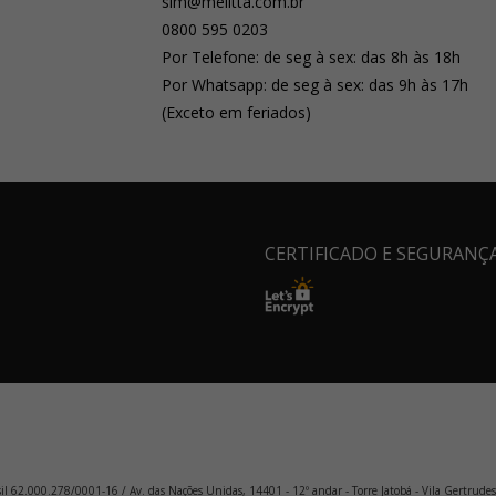
sim@melitta.com.br
0800 595 0203
Por Telefone: de seg à sex: das 8h às 18h
Por Whatsapp: de seg à sex: das 9h às 17h
(Exceto em feriados)
CERTIFICADO E SEGURANÇ
sil 62.000.278/0001-16 / Av. das Nações Unidas, 14401 - 12º andar - Torre Jatobá - Vila Gertrudes