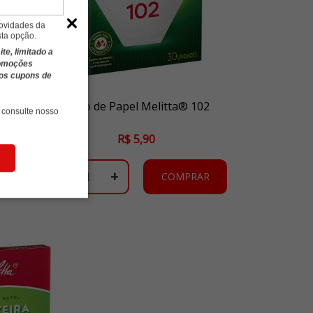
novidades da
sta opção.
e, limitado a
romoções
ros cupons de
Filtro de Papel Melitta® 102
 consulte nosso
R$ 5,90
-
+
COMPRAR