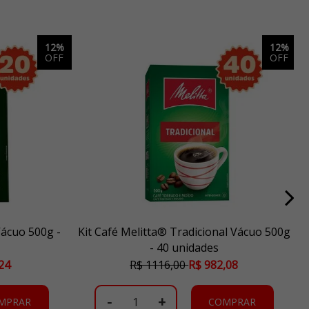
12%
12%
OFF
OFF
Vácuo 500g -
Kit Café Melitta® Tradicional Vácuo 500g
- 40 unidades
24
R$ 1116,00
R$ 982,08
-
+
MPRAR
COMPRAR