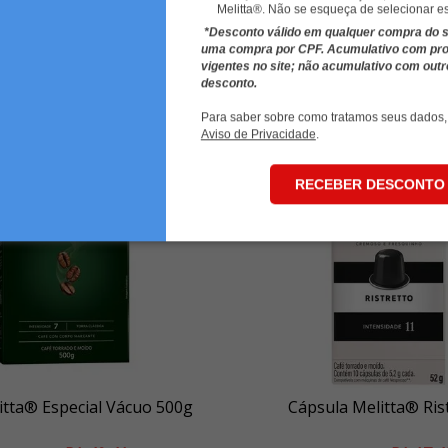
Melitta®. Não se esqueça de selecionar e
MAIS COMPRADOS
*Desconto válido em qualquer compra do sit
uma compra por CPF. Acumulativo com p
vigentes no site; não acumulativo com out
desconto.
Para saber sobre como tratamos seus dados,
Aviso de Privacidade
.
10%
OFF
RECEBER DESCONTO
itta® Especial Vácuo 500g
Cápsula Melitta® Ris