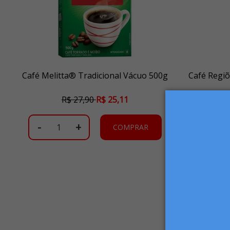
Café Melitta® Tradicional Vácuo 500g
Café Regiõ
R$ 27,90
R$ 25,11
-
+
-
COMPRAR