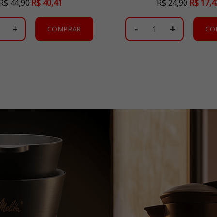
R$ 44,90
R$ 40,41
R$ 24,90
R$ 17,4
+
-
+
COMPRAR
CO