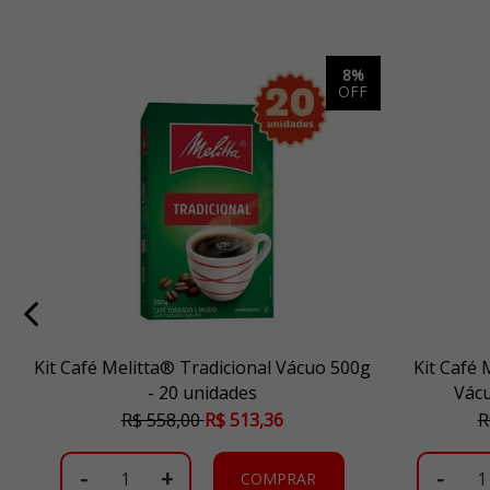
5%
8%
FF
OFF
-
Kit Café Melitta® Tradicional Vácuo 500g
Kit Café
- 20 unidades
Vácu
R$ 558,00
R$ 513,36
R
-
+
-
COMPRAR