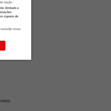
sta opção.
e, limitado a
romoções
ros cupons de
 consulte nosso
30%
OFF
tretto