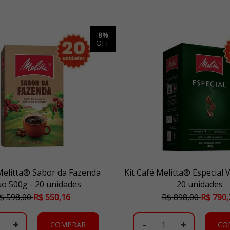
8%
OFF
 Melitta® Sabor da Fazenda
Kit Café Melitta® Especial 
o 500g - 20 unidades
20 unidades
$ 598,00
R$ 550,16
R$ 898,00
R$ 790,
+
-
+
COMPRAR
CO