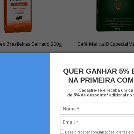
es Brasileiras Cerrado 250g
Café Melitta® Especial V
R$ 25,90
R$ 23,31
R$ 44,90
R$ 40,4
QUER GANHAR 5% 
+
-
+
COMPRAR
CO
NA PRIMEIRA CO
Cadastre-se e receba um
c
de 5% de desconto*
adicional no 
Desejo receber comunicações, ofertas e 