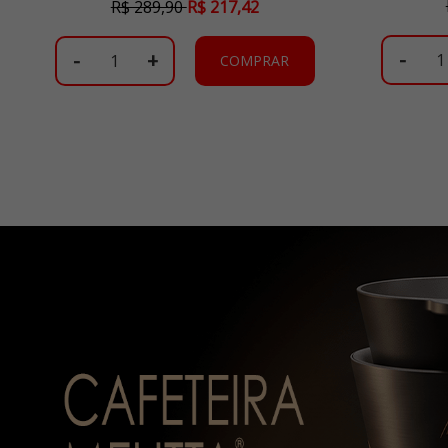
R$ 289,90
R$ 217,42
-
-
+
COMPRAR