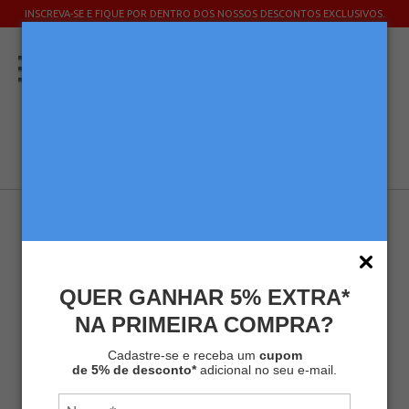
INSCREVA-SE E FIQUE POR DENTRO DOS NOSSOS DESCONTOS EXCLUSIVOS.
Home
Cafés
Cafés Solúveis
Café Solúvel Melitta® Descafeinado Sachê 40g
QUER GANHAR 5% EXTRA*
R$ 12,90
NA PRIMEIRA COMPRA?
-
+
Cadastre-se e receba um
cupom
COMPRAR
de 5% de desconto*
adicional no seu e-mail.