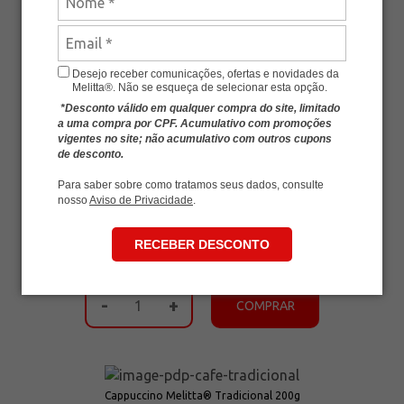
Cappuccino Melitta® Zero 140g
Desejo receber comunicações, ofertas e novidades da
Melitta®. Não se esqueça de selecionar esta opção.
R$ 22,90
*Desconto válido em qualquer compra do site, limitado
a uma compra por CPF. Acumulativo com promoções
-
+
COMPRAR
vigentes no site; não acumulativo com outros cupons
de desconto.
Para saber sobre como tratamos seus dados, consulte
nosso
Aviso de Privacidade
.
Cappuccino Melitta® Doce de Leite 200g
RECEBER DESCONTO
R$ 17,90
-
+
COMPRAR
Cappuccino Melitta® Tradicional 200g