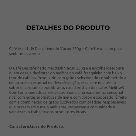
DETALHES DO PRODUTO
Café Melitta® Descafeinado Vácuo 250g – Café fresquinho para
sentir mais a vida
O Café Descafeinado Melitta® Vácuo 250g é a escolha ideal para
quem deseja desfrutar do melhor do café fresquinho com baixo
teor de cafeína. Produzido com grãos selecionados e submetido a
um processo especial de descafeinação, esse café mantém o
sabor encorpado e equilibrado, característico dos cafés Melitta® .
Com torra cuidadosa, ele proporciona uma experiência sensorial
rica, com notas aromáticas de mel e com corpo equilibrado. É feito
com a combinação de grãos cultivados com práticas responsáveis
que preservam o meio ambiente, respeitam a comunidade e
valorizam o trabalho dos produtores locais.
Características do Produto: