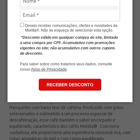
SKU
MLT-11006302
Avalie esse produto
Desejo receber comunicações, ofertas e novidades da
De:
R$ 34,90
Melitta®. Não se esqueça de selecionar esta opção.
-
+
R$ 31,41
*Desconto válido em qualquer compra do site, limitado
a uma compra por CPF. Acumulativo com promoções
vigentes no site; não acumulativo com outros cupons
Economia de
R$ 3,49
de desconto.
Para saber sobre como tratamos seus dados, consulte
ADICIONAR AO CARRINHO
nosso
Aviso de Privacidade
.
RECEBER DESCONTO
Café Melitta® Descafeinado Vácuo 250g
A escolha ideal para quem deseja desfrutar do melhor do café
fresquinho com baixo teor de cafeína. Produzido com grãos
selecionados e submetido a um processo especial de
descafeinação, esse café mantém o sabor encorpado e
equilibrado, característico dos cafés Melitta® . Com torra
cuidadosa, ele proporciona uma experiência sensorial rica, com
notas aromáticas de mel e com corpo equilibrado.