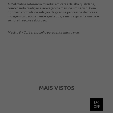
A Melitta® é referência mundial em cafés de alta qualidade,
combinando tradição e inovação há mais de um século. Com
rigoroso controle de seleção de grãos e processos de torra e
moagem cuidadosamente ajustados, a marca garante um café
sempre fresco e saboroso.
Melitta® - Café fresquinho para sentir mais a vida.
MAIS VISTOS
5%
5%
OFF
OFF