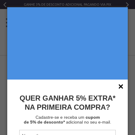
GANHE 3% DE DESCONTO ADICIONAL PAGANDO VIA PIX
QUER GANHAR 5% EXTRA*
NA PRIMEIRA COMPRA?
CAFÉ MELITTA® DESCAFEINADO
Cadastre-se e receba um
cupom
de 5% de desconto*
adicional no seu e-mail.
VÁCUO 250G
Cafés
Café Torrado e Moído
Cafés Descafeinados