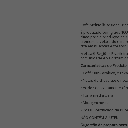
Café Melitta® Regiões Brasi
É produzido com grãos 100%
clima para a produção de c
cremoso, aveludado e marc
rica em nuances e frescor.
Melitta® Regiões Brasileir
comunidade e valorizam o t
Características do Produto:
• Café 100% arábica, cultiv
• Notas de chocolate e noz
• Acidez delicadamente cítr
• Torra média clara
• Moagem média
• Possui certificado de Pur
NÃO CONTÉM GLÚTEN.
Sugestão de preparo para 