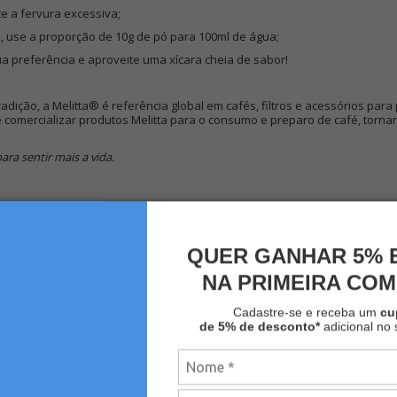
ite a fervura excessiva;
o, use a proporção de 10g de pó para 100ml de água;
ua preferência e aproveite uma xícara cheia de sabor!
dição, a Melitta® é referência global em cafés, filtros e acessórios para
 comercializar produtos Melitta para o consumo e preparo de café, torna
ara sentir mais a vida.
QUER GANHAR 5% 
NA PRIMEIRA CO
Cadastre-se e receba um
c
de 5% de desconto*
adicional no 
MAIS VISTOS