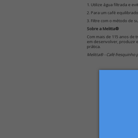
1. Utilize água filtrada e ev
2. Para um café equilibrad
3. Filtre com o método de s
Sobre a Melitta®
Com mais de 115 anos de tra
em desenvolver, produzir e
prática.
Melitta® - Café fresquinho p