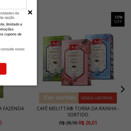
novidades da
5%
10%
sta opção.
OFF
OFF
e, limitado a
romoções
ros cupons de
 consulte nosso
A FAZENDA
CAFÉ MELITTA® TORRA DA RAINHA -
SORTIDO
0
R$ 28,90
R$ 26,01