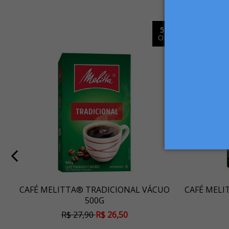
%
5%
FF
OFF
CAFÉ MELITTA® TRADICIONAL VÁCUO
CAFÉ MELI
500G
R$ 27,90
R$ 26,50