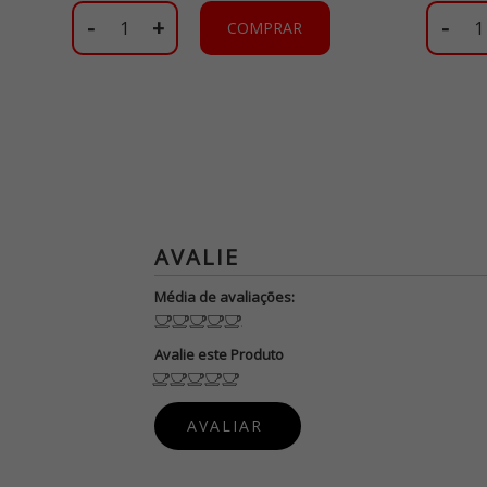
-
+
-
COMPRAR
Média de avaliações:
Avalie este Produto
PUBLIQUE
SUA OPINIÃO