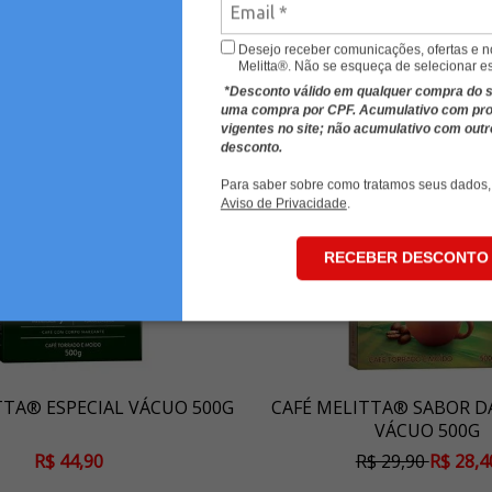
Desejo receber comunicações, ofertas e 
Melitta®. Não se esqueça de selecionar e
*Desconto válido em qualquer compra do sit
uma compra por CPF. Acumulativo com p
vigentes no site; não acumulativo com out
desconto.
Para saber sobre como tratamos seus dados,
Aviso de Privacidade
.
RECEBER DESCONTO
TTA® ESPECIAL VÁCUO 500G
CAFÉ MELITTA® SABOR D
VÁCUO 500G
R$ 44,90
R$ 29,90
R$ 28,4