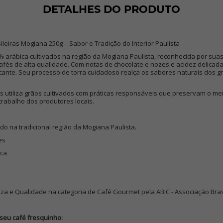
DETALHES DO PRODUTO
leiras Mogiana 250g – Sabor e Tradição do Interior Paulista
 arábica cultivados na região da Mogiana Paulista, reconhecida por suas
afés de alta qualidade. Com notas de chocolate e nozes e acidez delicada
ante. Seu processo de torra cuidadoso realça os sabores naturais dos gr
as utiliza grãos cultivados com práticas responsáveis que preservam o me
rabalho dos produtores locais.
ado na tradicional região da Mogiana Paulista.
es
ica
eza e Qualidade na categoria de Café Gourmet pela ABIC - Associação Bras
seu café fresquinho: