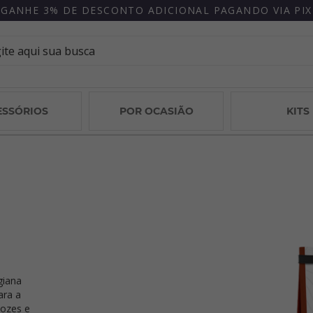
CREVA-SE E FIQUE POR DENTRO DOS NOSSOS DESCONTO
ESSÓRIOS
POR OCASIÃO
KITS
giana
ara a
nozes e