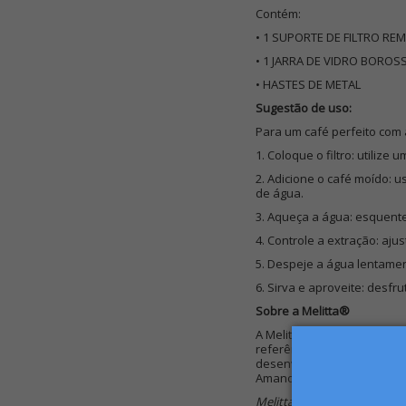
Contém:
• 1 SUPORTE DE FILTRO RE
• 1 JARRA DE VIDRO BOROS
• HASTES DE METAL
Sugestão de uso:
Para um café perfeito com 
1. Coloque o filtro: utilize 
2. Adicione o café moído:
de água.
3. Aqueça a água: esquent
4. Controle a extração: aju
5. Despeje a água lentamen
6. Sirva e aproveite: desf
Sobre a Melitta®
A Melitta® tem mais de 100
referência em produtos que
desenvolve soluções que g
Amano® é a expressão máx
Melitta® - Café fresquinho p