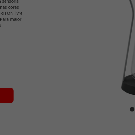
sensorial
 nas cores
TRITON livre
 Para maior
o