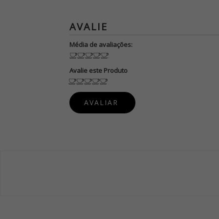
Média de avaliações:
Avalie este Produto
PUBLIQUE
SUA OPINIÃO