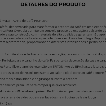
DETALHES DO PRODUTO
 Prata – A Arte do Café Pour Over
® foi desenvolvida para transformar o preparo do café em uma experiênc
écnica Pour Over, ela permite um controle preciso da extração, realçando 
icado e sua construção com materiais de alta qualidade garantem não ap
sca um café equilibrado e perfeito. Com a exclusiva tecnologia Drip Stop
com a preferência, proporcionando diferentes intensidades e perfis de s
rol: Permite abrir e fechar o fluxo de extração para um controle total do p
: Perfeita para o cantinho do café. Faz parte da decoração da casa e cant
de: Porta-filtro e anel de retenção em TRITON livre de BPA, hastes laterais 
borossilicato de 700ml: Resistente ao calor e ideal para um café sempre f
ciona mais estabilidade e segurança durante o preparo.
: Acabamento premium para compor qualquer ambiente.
Melitta Amano® recebeu o prêmio Red Dot Award pelo seu design inovador
iltro e a jarra de vidro podem ser lavados na máquina de lavar louça.
5 x 15 cm