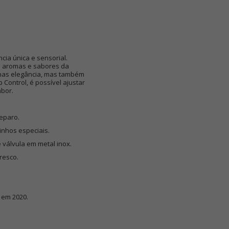
ia única e sensorial.
os aromas e sabores da
enas elegância, mas também
 Control, é possível ajustar
abor.
reparo.
inhos especiais.
e válvula em metal inox.
resco.
 em 2020.