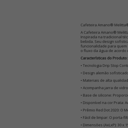
Cafeteira Amano® Melitta®
A Cafeteira Amano® Melitta
Inspirada na tradicional t
bebida. Seu design sofist
funcionalidade para quem bu
o fluxo da água de acordo 
Características do Produto:
• Tecnologia Drip Stop Cont
• Design alemão sofisticado
• Materiais de alta qualida
• Acompanha jarra de vidro 
• Base de silicone: Propor
• Disponível na cor Prata
• Prêmio Red Dot 2020: O 
• Fácil de limpar: O porta-f
• Dimensões (AxLxP): 30 x 1