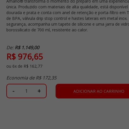
Amano® transforma o momento do preparo em uma experiência 
única. Produzido com materiais de alta qualidade, está disponível
dourada e prata e conta com anel de retenção e porta-filtro em 
de BPA, válvula drip stop control e hastes laterais em metal inox.
segurança, acompanha um tapete de silicone e uma jarra de vidr
borossilicato de 700 ml, resistente ao calor.
De:
R$ 1.149,00
R$ 976,65
ou
6
x
de
R$ 162,77
Economia de
R$ 172,35
-
+
ADICIONAR AO CARRINHO