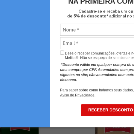
NA PRIMEIRA CO
Cadastre-se e receba um
c
de 5% de desconto*
adicional no 
Desejo receber comunicações, ofertas e 
Melitta®. Não se esqueça de selecionar e
*Desconto válido em qualquer compra do sit
uma compra por CPF. Acumulativo com p
vigentes no site; não acumulativo com out
MAIS VISTOS
desconto.
Para saber sobre como tratamos seus dados,
Aviso de Privacidade
.
RECEBER DESCONTO