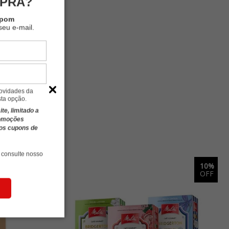
MPRA?
upom
seu e-mail.
novidades da
sta opção.
e, limitado a
romoções
ros cupons de
 consulte nosso
5%
10%
OFF
OFF