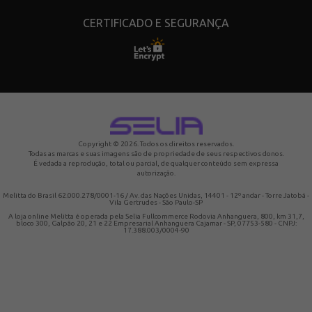
CERTIFICADO E SEGURANÇA
Copyright © 2026. Todos os direitos reservados.
Todas as marcas e suas imagens são de propriedade de seus respectivos donos.
É vedada a reprodução, total ou parcial, de qualquer conteúdo sem expressa
autorização.
Melitta do Brasil 62.000.278/0001-16 / Av. das Nações Unidas, 14401 - 12º andar - Torre Jatobá -
Vila Gertrudes - São Paulo-SP
A loja online Melitta é operada pela Selia Fullcommerce Rodovia Anhanguera, 800, km 31,7,
bloco 300, Galpão 20, 21 e 22 Empresarial Anhanguera Cajamar - SP, 07753-580 - CNPJ:
17.388.003/0004-90