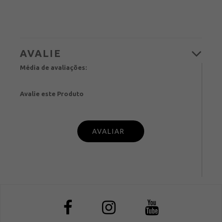
Média de avaliações:
Avalie este Produto
PUBL
IQUE SUA OPINIÃO