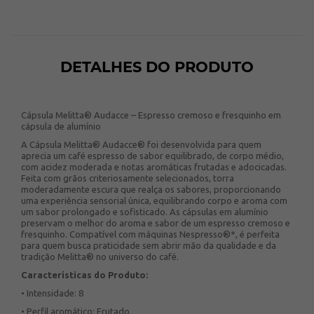
DETALHES DO PRODUTO
Cápsula Melitta® Audacce – Espresso cremoso e fresquinho em
cápsula de alumínio
A Cápsula Melitta® Audacce® foi desenvolvida para quem
aprecia um café espresso de sabor equilibrado, de corpo médio,
com acidez moderada e notas aromáticas frutadas e adocicadas.
Feita com grãos criteriosamente selecionados, torra
moderadamente escura que realça os sabores, proporcionando
uma experiência sensorial única, equilibrando corpo e aroma com
um sabor prolongado e sofisticado. As cápsulas em alumínio
preservam o melhor do aroma e sabor de um espresso cremoso e
fresquinho. Compatível com máquinas Nespresso®*, é perfeita
para quem busca praticidade sem abrir mão da qualidade e da
tradição Melitta® no universo do café.
Características do Produto:
• Intensidade: 8
• Perfil aromático: Frutado