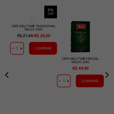
5%
5%
OFF
OFF
IRAS
CAFÉ MELITTA® TRADICIONAL
CAF
G
VÁCUO 500G
F
60
R$ 27,90
R$ 26,50
R
-
+
-
AR
COMPRAR
CAFÉ MELITTA® ESPECIAL
VÁCUO 500G
R$ 44,90
-
+
COMPRAR