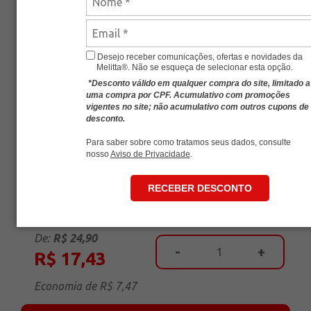
Desejo receber comunicações, ofertas e novidades da
Melitta®. Não se esqueça de selecionar esta opção.
*Desconto válido em qualquer compra do site, limitado a
uma compra por CPF. Acumulativo com promoções
vigentes no site; não acumulativo com outros cupons de
desconto.
Para saber sobre como tratamos seus dados, consulte
CÁPSULA MELITTA® AUDACCE®
nosso
Aviso de Privacidade
.
Cafés
Café em Cápsula
Audacce 8
RECEBER DESCONTO
SKU
MLT-11003151
Avalie esse produto
De:
R$ 24,90
-
+
R$ 17,43
Economia de
R$ 7,47