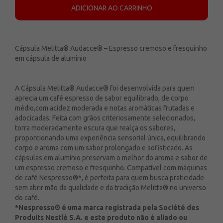
ADICIONAR AO CARRINHO
Cápsula Melitta® Audacce® – Espresso cremoso e fresquinho
em cápsula de alumínio
A Cápsula Melitta® Audacce® foi desenvolvida para quem
aprecia um café espresso de sabor equilibrado, de corpo
médio,com acidez moderada e notas aromáticas frutadas e
adocicadas. Feita com grãos criteriosamente selecionados,
torra moderadamente escura que realça os sabores,
proporcionando uma experiência sensorial única, equilibrando
corpo e aroma com um sabor prolongado e sofisticado. As
cápsulas em alumínio preservam o melhor do aroma e sabor de
um espresso cremoso e fresquinho. Compatível com máquinas
de café Nespresso®*, é perfeita para quem busca praticidade
sem abrir mão da qualidade e da tradição Melitta® no universo
do café.
*Nespresso® é uma marca registrada pela Société des
Produits Nestlé S.A. e este produto não é a­liado ou