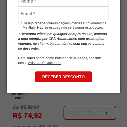
COPO ESPRESSO DE VIDRO DUPLO
Desejo receber comunicações, ofertas e novidades da
MELITTA® 80ML
Melitta®. Não se esqueça de selecionar esta opção.
*Desconto válido em qualquer compra do site, limitado
Acessórios
Copo de Café
a uma compra por CPF. Acumulativo com promoções
SKU
MLT-11001640
vigentes no site; não acumulativo com outros cupons
de desconto.
Avalie esse produto
Para saber sobre como tratamos seus dados, consulte
nosso
Aviso de Privacidade
.
RECEBER DESCONTO
Vidro
borossili
cato
De:
R$ 99,90
-
+
R$ 74,92
Economia de
R$ 24,98