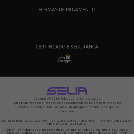
FORMAS DE PAGAMENTO
CERTIFICADO E SEGURANÇA
Copyright © 2026. Todos os direitos reservados.
Todas as marcas e suas imagens são de propriedade de seus respectivos donos.
É vedada a reprodução, total ou parcial, de qualquer conteúdo sem expressa
autorização.
Melitta do Brasil 62.000.278/0001-16 / Av. das Nações Unidas, 14401 - 12º andar - Torre Jatobá -
Vila Gertrudes - São Paulo-SP
A loja online Melitta é operada pela Selia Fullcommerce Rodovia Anhanguera, 800, km 31,7,
bloco 300, Galpão 20, 21 e 22 Empresarial Anhanguera Cajamar - SP, 07753-580 - CNPJ: