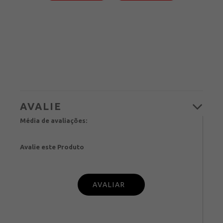
Média de avaliações:
Avalie este Produto
PUBL
IQUE SUA OPINIÃO