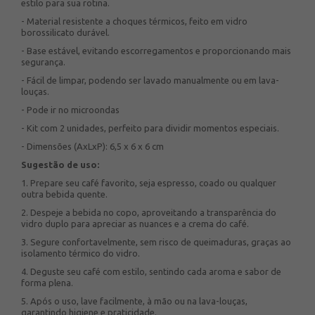
estilo para sua rotina.
- Material resistente a choques térmicos, feito em vidro
borossilicato durável.
- Base estável, evitando escorregamentos e proporcionando mais
segurança.
- Fácil de limpar, podendo ser lavado manualmente ou em lava-
louças.
- Pode ir no microondas
- Kit com 2 unidades, perfeito para dividir momentos especiais.
- Dimensões (AxLxP): 6,5 x 6 x 6 cm
Sugestão de uso:
1. Prepare seu café favorito, seja espresso, coado ou qualquer
outra bebida quente.
2. Despeje a bebida no copo, aproveitando a transparência do
vidro duplo para apreciar as nuances e a crema do café.
3. Segure confortavelmente, sem risco de queimaduras, graças ao
isolamento térmico do vidro.
4. Deguste seu café com estilo, sentindo cada aroma e sabor de
forma plena.
5. Após o uso, lave facilmente, à mão ou na lava-louças,
garantindo higiene e praticidade.