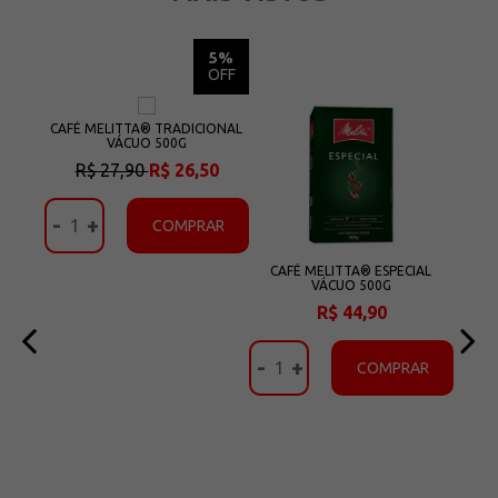
5%
5%
OFF
OFF
IRAS
CAFÉ MELITTA® TRADICIONAL
CAF
G
VÁCUO 500G
F
60
R$ 27,90
R$ 26,50
R
-
+
-
AR
COMPRAR
CAFÉ MELITTA® ESPECIAL
VÁCUO 500G
R$ 44,90
-
+
COMPRAR