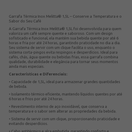
Garrafa Térmica Inox Melitta® 1,5L – Conserve a Temperatura e o
Sabor do Seu Café
A Garrafa Térmica Inox Melitta® 1,5L foi desenvolvida para quem
valoriza um café sempre quente e saboroso. Com um design
sofisticado e funcional, ela mantém sua bebida quente por até 6
horas e fria por até 24 horas, garantindo praticidade no dia a dia.
Seu sistema de servir com um clique facilita o uso, enquanto o
sistema corta-pingos evita respingos e desperdícios. Ideal para
cafés, chás, água quente ou bebidas frias, essa garrafa combina
qualidade, durabilidade e elegância para tornar seus momentos
ainda mais especiais.
Características e Diferenciais:
• Capacidade de 1,5L, ideal para armazenar grandes quantidades
de bebida.
• Isolamento térmico eficiente, mantendo líquidos quentes por até
6 horas e frios por até 24 horas.
• Revestimento interno de aço inoxidável, que conserva a
temperatura e o sabor sem alterar as propriedades da bebida.
• Sistema de servir com um clique, proporcionando praticidade e
evitando desperdícios.
• Cabo antitérmico e alça embutida, garantindo conforto e