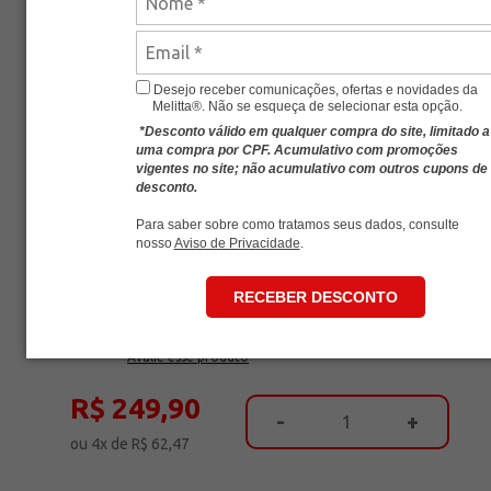
Desejo receber comunicações, ofertas e novidades da
Melitta®. Não se esqueça de selecionar esta opção.
*Desconto válido em qualquer compra do site, limitado a
uma compra por CPF. Acumulativo com promoções
vigentes no site; não acumulativo com outros cupons de
desconto.
Para saber sobre como tratamos seus dados, consulte
GARRAFA TÉRMICA INOX MELITTA®
nosso
Aviso de Privacidade
.
1,5L
RECEBER DESCONTO
Acessórios
Garrafa Térmica
SKU
MLT-11001681
Avalie esse produto
R$ 249,90
-
+
ou
4
x
de
R$ 62,47