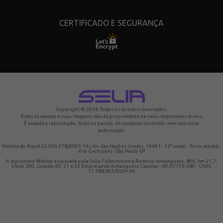
CERTIFICADO E SEGURANÇA
Copyright © 2026. Todos os direitos reservados.
Todas as marcas e suas imagens são de propriedade de seus respectivos donos.
É vedada a reprodução, total ou parcial, de qualquer conteúdo sem expressa
autorização.
Melitta do Brasil 62.000.278/0001-16 / Av. das Nações Unidas, 14401 - 12º andar - Torre Jatobá -
Vila Gertrudes - São Paulo-SP
A loja online Melitta é operada pela Selia Fullcommerce Rodovia Anhanguera, 800, km 31,7,
bloco 300, Galpão 20, 21 e 22 Empresarial Anhanguera Cajamar - SP, 07753-580 - CNPJ:
17.388.003/0004-90