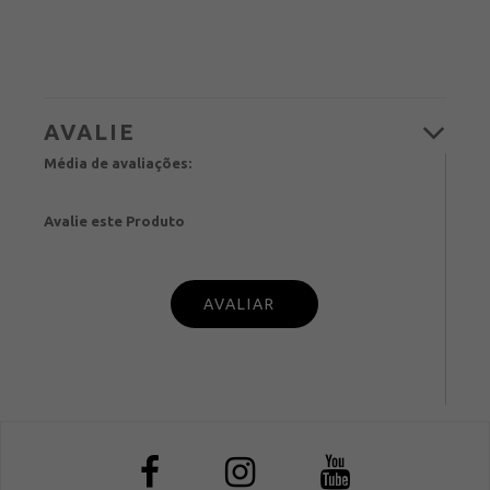
Média de avaliações:
Avalie este Produto
PUBL
IQUE SUA OPINIÃO