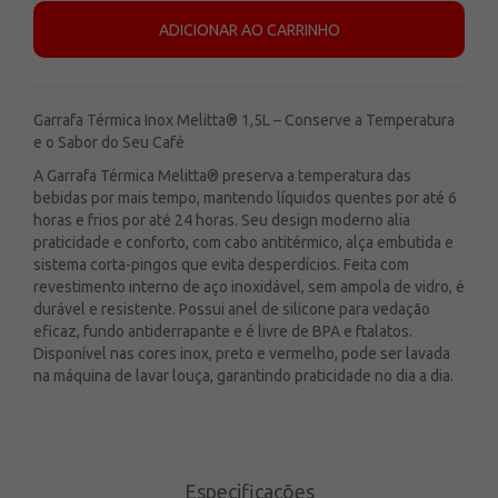
ADICIONAR AO CARRINHO
Garrafa Térmica Inox Melitta® 1,5L – Conserve a Temperatura
e o Sabor do Seu Café
A Garrafa Térmica Melitta® preserva a temperatura das
bebidas por mais tempo, mantendo líquidos quentes por até 6
horas e frios por até 24 horas. Seu design moderno alia
praticidade e conforto, com cabo antitérmico, alça embutida e
sistema corta-pingos que evita desperdícios. Feita com
revestimento interno de aço inoxidável, sem ampola de vidro, é
durável e resistente. Possui anel de silicone para vedação
eficaz, fundo antiderrapante e é livre de BPA e ftalatos.
Disponível nas cores inox, preto e vermelho, pode ser lavada
na máquina de lavar louça, garantindo praticidade no dia a dia.
Especificações