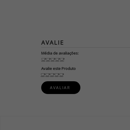
Média de avaliações:
Avalie este Produto
PUBLIQUE
SUA OPINIÃO