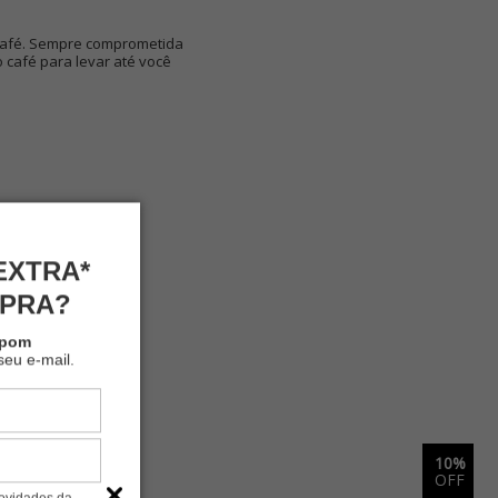
 café. Sempre comprometida
 café para levar até você
EXTRA*
MPRA?
upom
seu e-mail.
5%
10%
OFF
OFF
novidades da