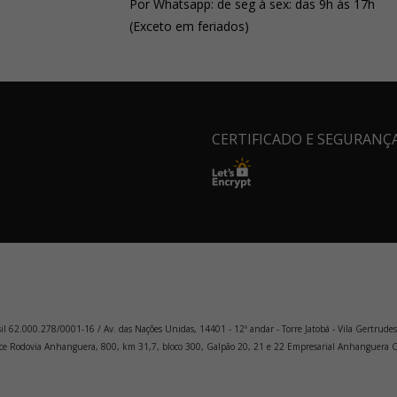
Por Whatsapp: de seg à sex: das 9h às 17h
(Exceto em feriados)
CERTIFICADO E SEGURANÇ
sil 62.000.278/0001-16 / Av. das Nações Unidas, 14401 - 12º andar - Torre Jatobá - Vila Gertrudes
merce Rodovia Anhanguera, 800, km 31,7, bloco 300, Galpão 20, 21 e 22 Empresarial Anhanguera