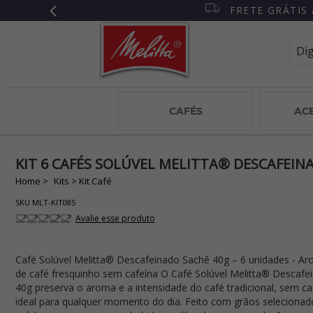
M ATÉ 6X
CAFÉS
AC
KIT 6 CAFÉS SOLÚVEL MELITTA® DESCAFEIN
Kits
Kit Café
SKU
MLT-KIT085
Avalie esse produto
Café Solúvel Melitta® Descafeinado Sachê 40g – 6 unidades - A
de café fresquinho sem cafeína O Café Solúvel Melitta® Descafe
40g preserva o aroma e a intensidade do café tradicional, sem ca
ideal para qualquer momento do dia. Feito com grãos selecionado