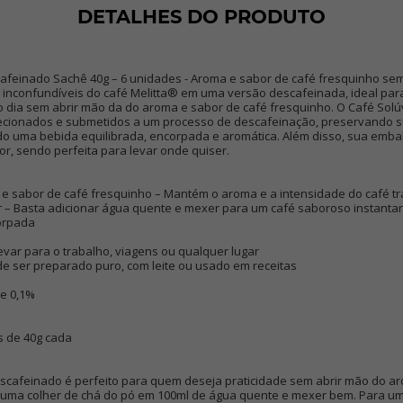
DETALHES DO PRODUTO
cafeinado Sachê 40g – 6 unidades - Aroma e sabor de café fresquinho se
 inconfundíveis do café Melitta® em uma versão descafeinada, ideal pa
o dia sem abrir mão da do aroma e sabor de café fresquinho. O Café Sol
ecionados e submetidos a um processo de descafeinação, preservando su
do uma bebida equilibrada, encorpada e aromática. Além disso, sua emb
or, sendo perfeita para levar onde quiser.
 sabor de café fresquinho – Mantém o aroma e a intensidade do café tra
rar – Basta adicionar água quente e mexer para um café saboroso instan
corpada
evar para o trabalho, viagens ou qualquer lugar
de ser preparado puro, com leite ou usado em receitas
de 0,1%
s de 40g cada
escafeinado é perfeito para quem deseja praticidade sem abrir mão do a
 uma colher de chá do pó em 100ml de água quente e mexer bem. Para um t