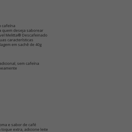
m cafeína
ra quem deseja saborear
úvel Melitta® Descafeinado
as características
alagem em sachê de 40g
dicional, sem cafeína
taneamente
roma e sabor de café
oque extra, adicione leite