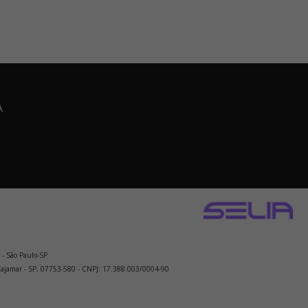
A
 - São Paulo-SP
 Cajamar - SP, 07753-580 - CNPJ: 17.388.003/0004-90