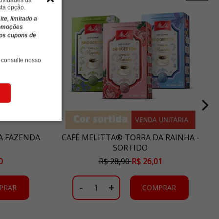
sta opção.
e, limitado a
romoções
ros cupons de
 consulte nosso
A FAZENDA
CAFÉ MELITTA® TORRA DA RAINHA -
SORTIDO
0
R$ 28,90
R$ 26,01
-
+
PRAR
COMPRAR