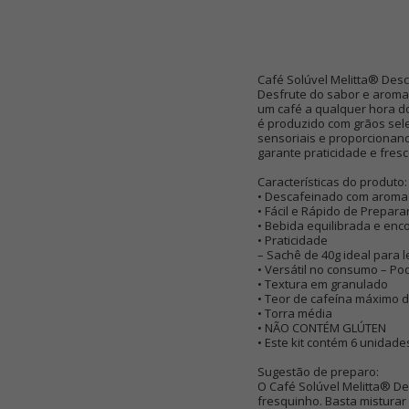
Café Solúvel Melitta® Des
Desfrute do sabor e aroma
um café a qualquer hora d
é produzido com grãos sel
sensoriais e proporcionan
garante praticidade e fresc
Características do produto:
• Descafeinado com aroma e
• Fácil e Rápido de Prepa
• Bebida equilibrada e en
• Praticidade
– Sachê de 40g ideal para l
• Versátil no consumo – Po
• Textura em granulado
• Teor de cafeína máximo 
• Torra média
• NÃO CONTÉM GLÚTEN
• Este kit contém 6 unidade
Sugestão de preparo:
O Café Solúvel Melitta® D
fresquinho. Basta misturar