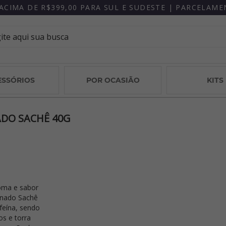
GANHE
ESSÓRIOS
POR OCASIÃO
KITS
ADO SACHÊ 40G
roma e sabor
inado Sachê
feína, sendo
s e torra