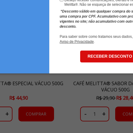
Melitta®. Não se esqueça de selecionar e
*Desconto válido em qualquer compra do sit
uma compra por CPF. Acumulativo com p
vigentes no site; não acumulativo com out
desconto.
Para saber sobre como tratamos seus dados,
Aviso de Privacidade
.
RECEBER DESCONTO
TTA® ESPECIAL VÁCUO 500G
CAFÉ MELITTA® SABOR D
VÁCUO 500G
R$ 44,90
R$ 29,90
R$ 28,4
+
-
+
COMPRAR
COM