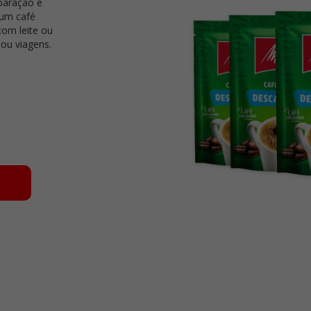
paração é
 um café
com leite ou
 ou viagens.