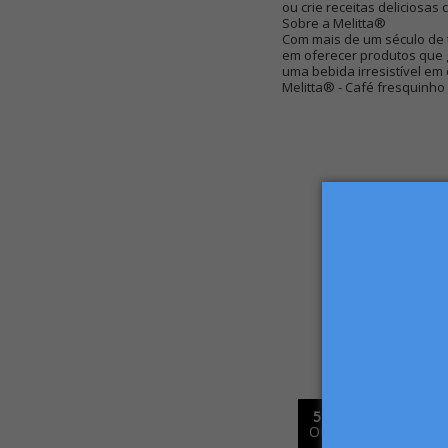
ou crie receitas deliciosas 
Sobre a Melitta®
Com mais de um século de 
em oferecer produtos que g
uma bebida irresistível em 
Melitta® - Café fresquinho 
%
5%
FF
OFF