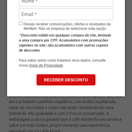
Avalie esse produto
De:
R$ 1.796,00
-
+
R$ 1.526,60
Desejo receber comunicações, ofertas e novidades da
Melitta®. Não se esqueça de selecionar esta opção.
ou
6
x
de
R$ 254,43
*Desconto válido em qualquer compra do site, limitado
a uma compra por CPF. Acumulativo com promoções
Economia de
R$ 269,40
vigentes no site; não acumulativo com outros cupons
de desconto.
ADICIONAR AO CARRINHO
Para saber sobre como tratamos seus dados, consulte
nosso
Aviso de Privacidade
.
RECEBER DESCONTO
O Kit com 40 Cafés Melitta® Especial Vácuo 500g é a escolha
ideal para quem aprecia um café encorpado, equilibrado e com
aroma irresistível. É um café de classificação superior que traz
em sua bebida o perfeito equilíbrio, com acidez equilibrada,
notas de chocolate e corpo marcante, resultando em uma
bebida de alta qualidade e com o frescor preservado. A
embalagem a vácuo garante que o café mantenha seu aroma e
sabor por mais tempo, proporcionando uma experiência
sensorial única a cada xícara.