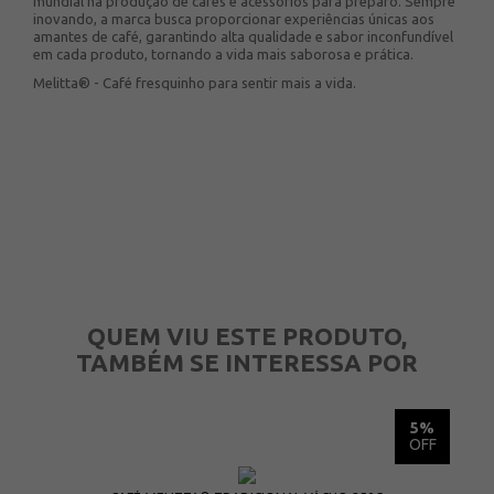
mundial na produção de cafés e acessórios para preparo. Sempre
inovando, a marca busca proporcionar experiências únicas aos
amantes de café, garantindo alta qualidade e sabor inconfundível
em cada produto, tornando a vida mais saborosa e prática.
Melitta® - Café fresquinho para sentir mais a vida.
QUEM VIU ESTE PRODUTO,
TAMBÉM SE INTERESSA POR
15%
5%
OFF
OFF