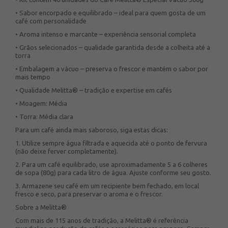
• Sabor encorpado e equilibrado – ideal para quem gosta de um
café com personalidade
• Aroma intenso e marcante – experiência sensorial completa
• Grãos selecionados – qualidade garantida desde a colheita até a
torra
• Embalagem a vácuo – preserva o frescor e mantém o sabor por
mais tempo
• Qualidade Melitta® – tradição e expertise em cafés
• Moagem: Média
• Torra: Média clara
Para um café ainda mais saboroso, siga estas dicas:
1. Utilize sempre água filtrada e aquecida até o ponto de fervura
(não deixe ferver completamente).
2. Para um café equilibrado, use aproximadamente 5 a 6 colheres
de sopa (80g) para cada litro de água. Ajuste conforme seu gosto.
3. Armazene seu café em um recipiente bem fechado, em local
fresco e seco, para preservar o aroma e o frescor.
Sobre a Melitta®
Com mais de 115 anos de tradição, a Melitta® é referência