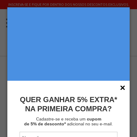
INSCREVA-SE E FIQUE POR DENTRO DOS NOSSOS DESCONTOS EXCLUSIVOS.
QUER GANHAR 5% EXTRA*
NA PRIMEIRA COMPRA?
KIT CAFÉ MELITTA® ESPECIAL VÁCUO
500G - 40 UNIDADES
Cadastre-se e receba um
cupom
de 5% de desconto*
adicional no seu e-mail.
Kits
Kit Café
SKU
MLT-KIT219