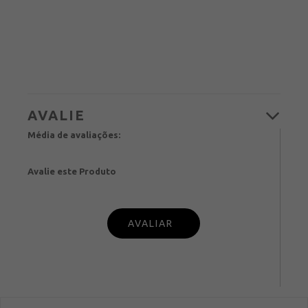
Média de avaliações:
Avalie este Produto
PUBL
IQUE SUA OPINIÃO