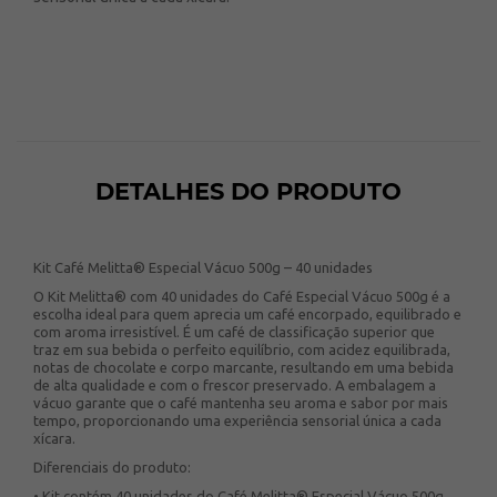
DETALHES DO PRODUTO
Kit Café Melitta® Especial Vácuo 500g – 40 unidades
O Kit Melitta® com 40 unidades do Café Especial Vácuo 500g é a
escolha ideal para quem aprecia um café encorpado, equilibrado e
com aroma irresistível. É um café de classificação superior que
traz em sua bebida o perfeito equilíbrio, com acidez equilibrada,
notas de chocolate e corpo marcante, resultando em uma bebida
de alta qualidade e com o frescor preservado. A embalagem a
vácuo garante que o café mantenha seu aroma e sabor por mais
tempo, proporcionando uma experiência sensorial única a cada
xícara.
Diferenciais do produto:
• Kit contém 40 unidades do Café Melitta® Especial Vácuo 500g