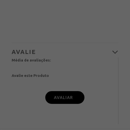
Média de avaliações:
Avalie este Produto
PUBL
IQUE SUA OPINIÃO