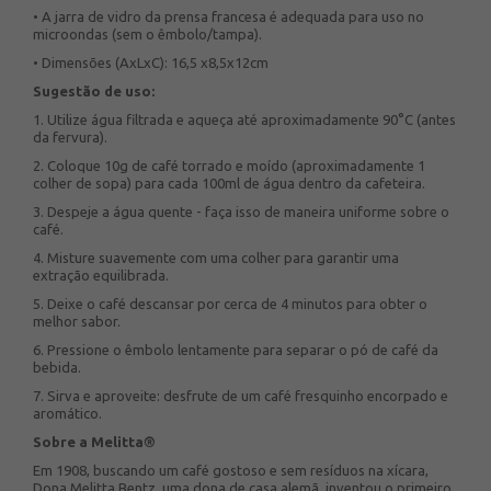
• A jarra de vidro da prensa francesa é adequada para uso no
microondas (sem o êmbolo/tampa).
• Dimensões (AxLxC): 16,5 x8,5x12cm
Sugestão de uso:
1. Utilize água filtrada e aqueça até aproximadamente 90°C (antes
da fervura).
2. Coloque 10g de café torrado e moído (aproximadamente 1
colher de sopa) para cada 100ml de água dentro da cafeteira.
3. Despeje a água quente - faça isso de maneira uniforme sobre o
café.
4. Misture suavemente com uma colher para garantir uma
extração equilibrada.
5. Deixe o café descansar por cerca de 4 minutos para obter o
melhor sabor.
6. Pressione o êmbolo lentamente para separar o pó de café da
bebida.
7. Sirva e aproveite: desfrute de um café fresquinho encorpado e
aromático.
Sobre a Melitta®
Em 1908, buscando um café gostoso e sem resíduos na xícara,
Dona Melitta Bentz, uma dona de casa alemã, inventou o primeiro