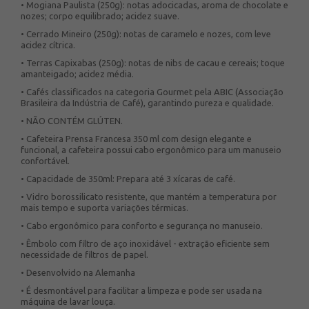
• Mogiana Paulista (250g): notas adocicadas, aroma de chocolate e
nozes; corpo equilibrado; acidez suave.
• Cerrado Mineiro (250g): notas de caramelo e nozes, com leve
acidez cítrica.
• Terras Capixabas (250g): notas de nibs de cacau e cereais; toque
amanteigado; acidez média.
• Cafés classificados na categoria Gourmet pela ABIC (Associação
Brasileira da Indústria de Café), garantindo pureza e qualidade.
• NÃO CONTÉM GLÚTEN.
• Cafeteira Prensa Francesa 350 ml com design elegante e
funcional, a cafeteira possui cabo ergonômico para um manuseio
confortável.
• Capacidade de 350ml: Prepara até 3 xícaras de café.
• Vidro borossilicato resistente, que mantém a temperatura por
mais tempo e suporta variações térmicas.
• Cabo ergonômico para conforto e segurança no manuseio.
• Êmbolo com filtro de aço inoxidável - extração eficiente sem
necessidade de filtros de papel.
• Desenvolvido na Alemanha
• É desmontável para facilitar a limpeza e pode ser usada na
máquina de lavar louça.