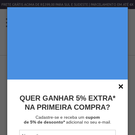
SUDESTE | PARCELAMENTO EM ATÉ 6X
GANHE 3% DE DESCONTO ADICION
QUER GANHAR 5% EXTRA*
NA PRIMEIRA COMPRA?
KIT MELITTA® CAFÉ REGIÕES
BRASILEIRAS 250G + CAFETEIRA
Cadastre-se e receba um
cupom
PRENSA FRANCESA 350 ML
de 5% de desconto*
adicional no seu e-mail.
Kits
Kit Café