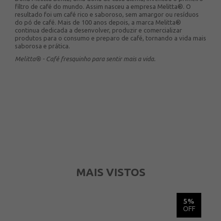
filtro de café do mundo. Assim nasceu a empresa Melitta®. O
resultado foi um café rico e saboroso, sem amargor ou resíduos
do pó de café. Mais de 100 anos depois, a marca Melitta®
continua dedicada a desenvolver, produzir e comercializar
produtos para o consumo e preparo de café, tornando a vida mais
saborosa e prática.
Melitta® - Café fresquinho para sentir mais a vida.
MAIS VISTOS
5%
5%
OFF
OFF