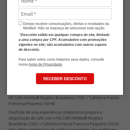
SKU
MLT-KIT055
Avalie esse produto
Desejo receber comunicações, ofertas e novidades da
Melitta®. Não se esqueça de selecionar esta opção.
*Desconto válido em qualquer compra do site, limitado
a uma compra por CPF. Acumulativo com promoções
vigentes no site; não acumulativo com outros cupons
de desconto.
Para saber sobre como tratamos seus dados, consulte
nosso
Aviso de Privacidade
.
RECEBER DESCONTO
Kit Café Melitta® Regiões Brasileiras 250G + Cafeteira Prensa
Francesa Pequena 350 ml
Desfrute de uma experiência completa no preparo e
degustação de café com o Kit Café Melitta® Regiões
Brasileiras 250G + Cafeteira Prensa Francesa Pequena 350 ml.
Uma ótima combinação de cafés provenientes das melhores