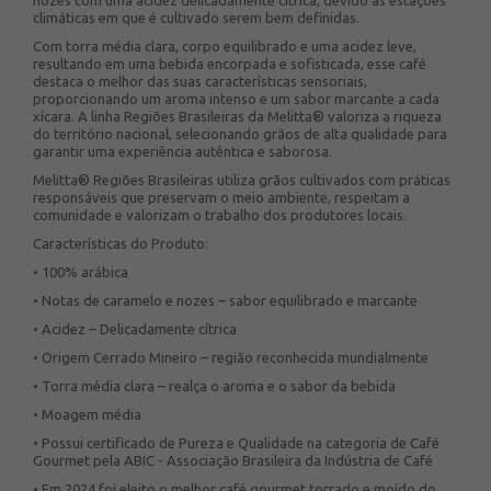
nozes com uma acidez delicadamente cítrica, devido às estações
climáticas em que é cultivado serem bem definidas.
Com torra média clara, corpo equilibrado e uma acidez leve,
resultando em uma bebida encorpada e sofisticada, esse café
destaca o melhor das suas características sensoriais,
proporcionando um aroma intenso e um sabor marcante a cada
xícara. A linha Regiões Brasileiras da Melitta® valoriza a riqueza
do território nacional, selecionando grãos de alta qualidade para
garantir uma experiência autêntica e saborosa.
Melitta® Regiões Brasileiras utiliza grãos cultivados com práticas
responsáveis que preservam o meio ambiente, respeitam a
comunidade e valorizam o trabalho dos produtores locais.
Características do Produto:
• 100% arábica
• Notas de caramelo e nozes – sabor equilibrado e marcante
• Acidez – Delicadamente cítrica
• Origem Cerrado Mineiro – região reconhecida mundialmente
• Torra média clara – realça o aroma e o sabor da bebida
• Moagem média
• Possui certificado de Pureza e Qualidade na categoria de Café
Gourmet pela ABIC - Associação Brasileira da Indústria de Café
• Em 2024 foi eleito o melhor café gourmet torrado e moído do