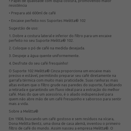
• Papel de qualidade com dupla costura, promovendo maior
resistência
• Prepara até 600ml de café
• Encaixe perfeito nos Suportes Melitta® 102
Sugestão de uso:
1. Dobre a costura lateral e inferior do filtro para um encaixe
perfeito no seu Suporte Melitta® 102.
2. Coloque o pó de café na medida desejada.
3. Despeje a água quente uniformemente.
4. Desfrute do seu café fresquinho!
O Suporte 102 Melitta® Cinza proporciona um encaixe mais
preciso e estável, permitindo preparar seu café diretamente na
garrafa térmica com muito mais praticidade. Suas ranhuras mais
altas evitam que o filtro grude nas paredes do suporte, facilitando
a retirada e garantindo um fluxo ideal para a extração do melhor
café. Mais do que um acessório, é o aliado indispensável para
quem não abre mão de um café fresquinho e saboroso para sentir
mais a vida.
Sobre a Melitta®
Em 1908, buscando um café gostoso e sem resíduos na xícara,
Dona Melitta Bentz, uma dona de casa alemã, inventou o primeiro
filtro de café do mundo. Assim nasceu a empresa Melitta®. O