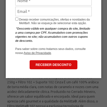
SKU
MLT-KIT207
Avalie esse produto
De:
R$ 44,70
Desejo receber comunicações, ofertas e novidades da
Melitta®. Não se esqueça de selecionar esta opção.
-
+
R$ 41,57
*Desconto válido em qualquer compra do site, limitado
a uma compra por CPF. Acumulativo com promoções
Economia de
R$ 3,13
vigentes no site; não acumulativo com outros cupons
de desconto.
ADICIONAR AO CARRINHO
Para saber sobre como tratamos seus dados, consulte
nosso
Aviso de Privacidade
.
RECEBER DESCONTO
Kit Melitta® Café Regiões Brasileiras Cerrado 250g + Filtro 102
+ Suporte 102 Cinza Desfrute de uma experiência sensorial
única com o Kit Melitta® Café Regiões Brasileiras Cerrado
250g + Filtro 102 + Suporte 102 Cinza É um café 100% arábica
de torra média clara, com notas de caramelo e nozes com uma
acidez delicadamente cítrica. Produzido no Cerrado Mineiro,
oferece um sabor equilibrado e encorpado. Ideal para quem
aprecia café gourmet e a qualidade da Melitta®. Além disso, o
Filtro Melitta® 102 possui a exclusiva tecnologia de