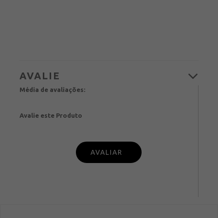
Média de avaliações:
Avalie este Produto
PUBL
IQUE SUA OPINIÃO