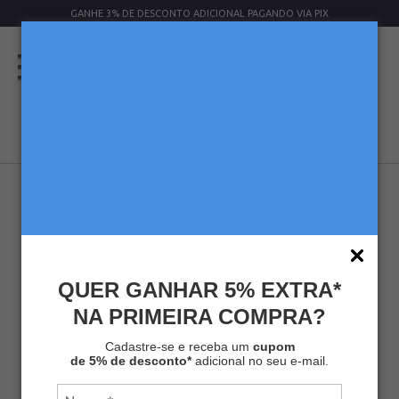
GANHE 3% DE DESCONTO ADICIONAL PAGANDO VIA PIX
QUER GANHAR 5% EXTRA*
NA PRIMEIRA COMPRA?
KIT CAFÉ MELITTA® REGIÕES
BRASILEIRAS CERRADO 250G + FILTRO
Cadastre-se e receba um
cupom
102 + SUPORTE 102 CINZA
de 5% de desconto*
adicional no seu e-mail.
Kits
Kit Café