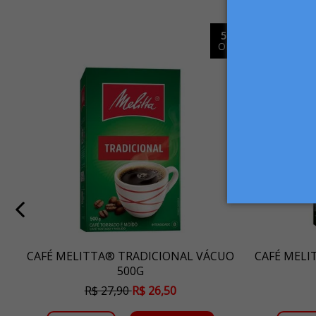
%
5%
FF
OFF
CAFÉ MELITTA® TRADICIONAL VÁCUO
CAFÉ MELI
500G
R$ 27,90
R$ 26,50