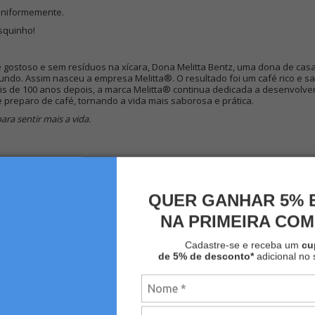
uniformemente.
esquinho!
gostoso e sem resíduos na xícara, Dona Melitta Bentz, uma dona de casa
 mundo. Assim nasceu a empresa Melitta®. O resultado foi um café rico e 
is de 100 anos depois, a marca Melitta® continua dedicada a desenvolver,
preparo de café, tornando a vida mais saborosa e prática.
ara sentir mais a vida.
QUER GANHAR 5% 
NA PRIMEIRA CO
Cadastre-se e receba um
c
de 5% de desconto*
adicional no 
MAIS VISTOS