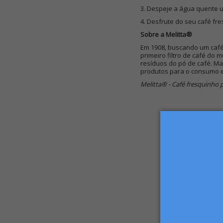
3. Despeje a água quente 
4. Desfrute do seu café fr
Sobre a Melitta®
Em 1908, buscando um café 
primeiro filtro de café do
resíduos do pó de café. Ma
produtos para o consumo e 
Melitta® - Café fresquinho p