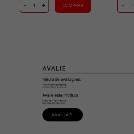
-
+
-
COMPRAR
Média de avaliações:
Avalie este Produto
PUBLIQUE
SUA OPINIÃO