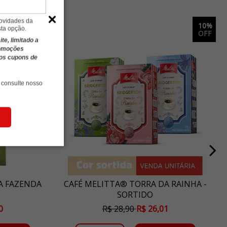
novidades da
5%
10%
sta opção.
OFF
OFF
e, limitado a
romoções
ros cupons de
 consulte nosso
A FAZENDA
CAFÉ MELITTA® TORRA DA RAINHA -
SORTIDO
0
R$ 28,90
R$ 26,01