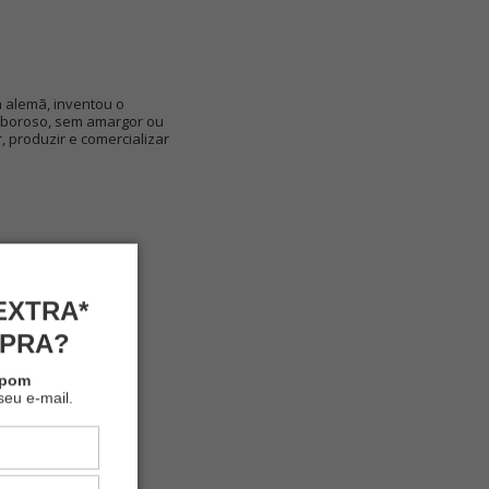
 alemã, inventou o
saboroso, sem amargor ou
 produzir e comercializar
EXTRA*
MPRA?
upom
seu e-mail.