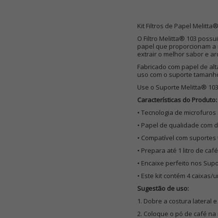
Kit Filtros de Papel Melit
O Filtro Melitta® 103 poss
papel que proporcionam a 
extrair o melhor sabor e a
Fabricado com papel de alta
uso com o suporte tamanho 1
Use o Suporte Melitta® 103
Características do Produto:
• Tecnologia de microfuros
• Papel de qualidade com 
• Compatível com suportes
• Prepara até 1 litro de café
• Encaixe perfeito nos Sup
• Este kit contém 4 caixas/
Sugestão de uso:
1. Dobre a costura lateral e
2. Coloque o pó de café n