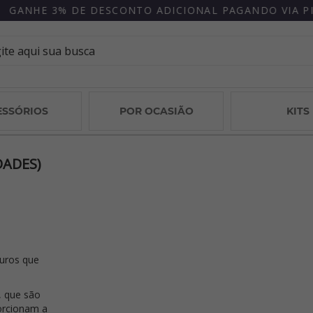
GANHE 3% DE DESCONTO ADICIONAL PAGANDO VIA PIX
ESSÓRIOS
POR OCASIÃO
KITS
DADES)
furos que
, que são
orcionam a