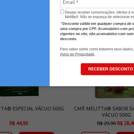
Desejo receber comunicações, ofertas e 
Melitta®. Não se esqueça de selecionar e
*Desconto válido em qualquer compra do sit
uma compra por CPF. Acumulativo com p
vigentes no site; não acumulativo com out
desconto.
Para saber sobre como tratamos seus dados,
Aviso de Privacidade
.
RECEBER DESCONTO
TTA® ESPECIAL VÁCUO 500G
CAFÉ MELITTA® SABOR D
VÁCUO 500G
R$ 44,90
R$ 29,90
R$ 28,4