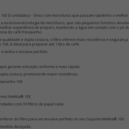
ta® 103 (5 unidades) – Único com microfuros que passam rapidinho o melhor
ui a exclusiva tecnologia de microfuros, que são pequenos furinhos devid
melhor experiência de preparo, mantendo a água em contato com o pó do
roma do café fresquinho.
 qualidade e dupla costura, o filtro oferece mais resistência e segurança
03, é ideal para preparar até 1 litro de café.
 e tenha o encaixe perfeito.
 que garante extração uniforme e mais rápida
dupla costura, promovendo maior resistência
 tamanho 103
ortes Melitta® 103
unidades com 30 filtros de papel cada
 inferior do filtro para um encaixe perfeito no seu Suporte Melitta® 103.
a medida desejada.