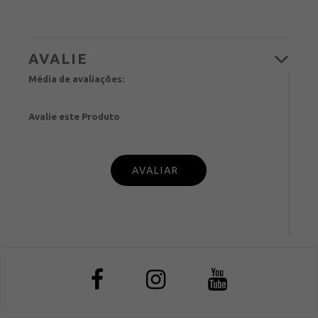
Média de avaliações:
Avalie este Produto
PUBL
IQUE SUA OPINIÃO