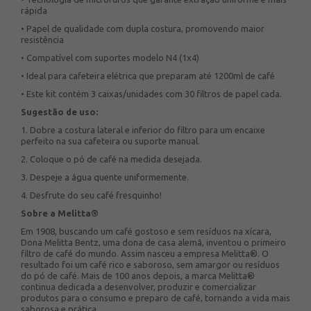
rápida
• Papel de qualidade com dupla costura, promovendo maior
resistência
• Compatível com suportes modelo N4 (1x4)
• Ideal para cafeteira elétrica que preparam até 1200ml de café
• Este kit contém 3 caixas/unidades com 30 filtros de papel cada.
Sugestão de uso:
1. Dobre a costura lateral e inferior do filtro para um encaixe
perfeito na sua cafeteira ou suporte manual.
2. Coloque o pó de café na medida desejada.
3. Despeje a água quente uniformemente.
4. Desfrute do seu café fresquinho!
Sobre a Melitta®
Em 1908, buscando um café gostoso e sem resíduos na xícara,
Dona Melitta Bentz, uma dona de casa alemã, inventou o primeiro
filtro de café do mundo. Assim nasceu a empresa Melitta®. O
resultado foi um café rico e saboroso, sem amargor ou resíduos
do pó de café. Mais de 100 anos depois, a marca Melitta®
continua dedicada a desenvolver, produzir e comercializar
produtos para o consumo e preparo de café, tornando a vida mais
saborosa e prática.