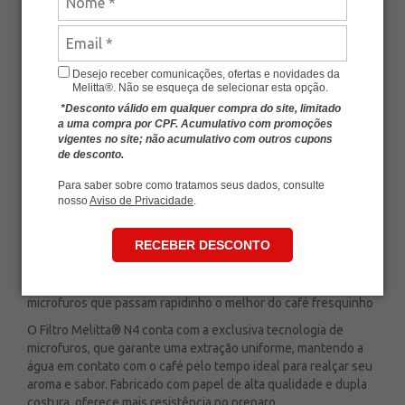
Avalie esse produto
Desejo receber comunicações, ofertas e novidades da
Melitta®. Não se esqueça de selecionar esta opção.
*Desconto válido em qualquer compra do site, limitado
a uma compra por CPF. Acumulativo com promoções
vigentes no site; não acumulativo com outros cupons
de desconto.
Para saber sobre como tratamos seus dados, consulte
nosso
Aviso de Privacidade
.
RECEBER DESCONTO
Kit Filtros de Papel Melitta® N4 (3 unidades) – Único com
microfuros que passam rapidinho o melhor do café fresquinho
O Filtro Melitta® N4 conta com a exclusiva tecnologia de
microfuros, que garante uma extração uniforme, mantendo a
água em contato com o café pelo tempo ideal para realçar seu
aroma e sabor. Fabricado com papel de alta qualidade e dupla
costura, oferece mais resistência no preparo.