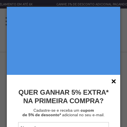
X
GANHE 3% DE DESCONTO ADICIONAL PAGANDO VIA PIX
QUER GANHAR 5% EXTRA*
NA PRIMEIRA COMPRA?
KIT FILTROS DE PAPEL MELITTA® N4
(3 UNIDADES)
Cadastre-se e receba um
cupom
de 5% de desconto*
adicional no seu e-mail.
Kits
Kit Filtros
SKU
MLT-KIT069