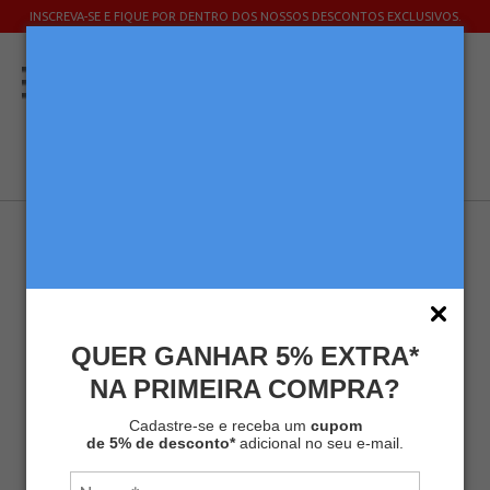
INSCREVA-SE E FIQUE POR DENTRO DOS NOSSOS DESCONTOS EXCLUSIVOS.
QUER GANHAR 5% EXTRA*
NA PRIMEIRA COMPRA?
KIT MELITTA® JARRA DE VIDRO 1L +
SUPORTE PORCELANA 102 VERMELHO
Cadastre-se e receba um
cupom
+ CHALEIRA INOX 700ML
de 5% de desconto*
adicional no seu e-mail.
Kits
Kit Acessórios