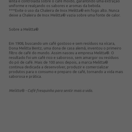
lenta e controlada sobre o café moído, garantindo uma extração
uniforme e realçando os sabores e aromas da bebida.
***Evite o uso da Chaleira de Inox Melitta® em fogo alto. Nunca
deixe a Chaleira de Inox Melitta® vazia sobre uma fonte de calor.
Sobre a Melitta®
Em 1908, buscando um café gostoso e sem resíduos na xícara,
Dona Melitta Bentz, uma dona de casa alemã, inventou o primeiro
filtro de café do mundo. Assim nasceu a empresa Melitta®. O
resultado foi um café rico e saboroso, sem amargor ou resíduos
do pó de café. Mais de 100 anos depois, a marca Melitta®
continua dedicada a desenvolver, produzir e comercializar
produtos para o consumo e preparo de café, tornando a vida mais
saborosa e prática.
Melitta® - Café fresquinho para sentir mais a vida.