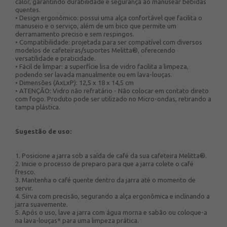
calor, garantindo durabilidade e segurança ao manusear bebidas
quentes.
• Design ergonômico: possui uma alça confortável que facilita o
manuseio e o serviço, além de um bico que permite um
derramamento preciso e sem respingos.
• Compatibilidade: projetada para ser compatível com diversos
modelos de cafeteiras/suportes Melitta®, oferecendo
versatilidade e praticidade.
• Fácil de limpar: a superfície lisa de vidro facilita a limpeza,
podendo ser lavada manualmente ou em lava-louças.
• Dimensões (AxLxP): 12,5 x 18 x 14,5 cm
• ATENÇÃO: Vidro não refratário - Não colocar em contato direto
com fogo. Produto pode ser utilizado no Micro-ondas, retirando a
tampa plástica.
Sugestão de uso:
1. Posicione a jarra sob a saída de café da sua cafeteira Melitta®.
2. Inicie o processo de preparo para que a jarra colete o café
fresco.
3. Mantenha o café quente dentro da jarra até o momento de
servir.
4. Sirva com precisão, segurando a alça ergonômica e inclinando a
jarra suavemente.
5. Após o uso, lave a jarra com água morna e sabão ou coloque-a
na lava-louças* para uma limpeza prática.