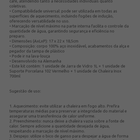
café, atendendo tanto a necessidades individuais quanto
coletivas.
• Compatibilidade universal: pode ser utilizada em todas as
superfícies de aquecimento, incluindo fogões de indução,
oferecendo versatilidade no uso.
• Marcação de nível máximo na parte interna facilita o controle da
quantidade de água, garantindo segurança e eficiência no
preparo.
• Dimensões (AxLxP): 17 x 22 x 18,5cm
• Composição: corpo 100% aço inoxidável, acabamentos da alça e
pegador da tampa de plástico
• Pode ir na lava-louça
• Desenvolvido na Alemanha
• Este kit contém: 1 unidade de Jarra de Vidro 1L + 1 unidade de
Suporte Porcelana 102 Vermelho + 1 unidade de Chaleira Inox
700ml
Sugestão de uso:
1. Aquecimento: evite utilizar a chaleira em fogo alto. Prefira
temperaturas médias para preservar a integridade do material e
assegurar uma transferência de calor uniforme.
2. Preenchimento: nunca deixe a chaleira vazia sobre a fonte de
calor. Sempre adicione a quantidade desejada de água,
respeitando a marcação de nível máximo.
3. Despejo: utilize o bico de ganso para despejar a água de forma