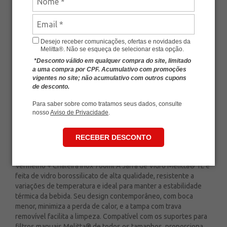
SKU
MLT-KIT119
Avalie esse produto
De:
R$ 684,70
Desejo receber comunicações, ofertas e novidades da
-
+
R$ 547,76
Melitta®. Não se esqueça de selecionar esta opção.
*Desconto válido em qualquer compra do site, limitado
ou
6
x
de
R$ 91,29
a uma compra por CPF. Acumulativo com promoções
vigentes no site; não acumulativo com outros cupons
de desconto.
Economia de
R$ 136,94
Para saber sobre como tratamos seus dados, consulte
nosso
Aviso de Privacidade
.
ADICIONAR AO CARRINHO
RECEBER DESCONTO
Kit Melitta® Jarra de Vidro 1L + Suporte Porcelana 102
Vermelho + Chaleira Inox 700ml A Jarra de Vidro Melitta® 1L é
feita de vidro borossilicato de alta qualidade, resistente a
variações de temperatura e ideal para manter a estabilidade
térmica da bebida. Seu design contemporâneo, com boca
menor, minimiza a perda de calor, e a tampa com trava
removível facilita a limpeza. Compatível com os suportes para
filtros manuais Melitta® de todos os tamanhos, proporciona