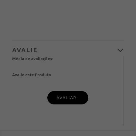
Média de avaliações:
Avalie este Produto
PUBL
IQUE SUA OPINIÃO