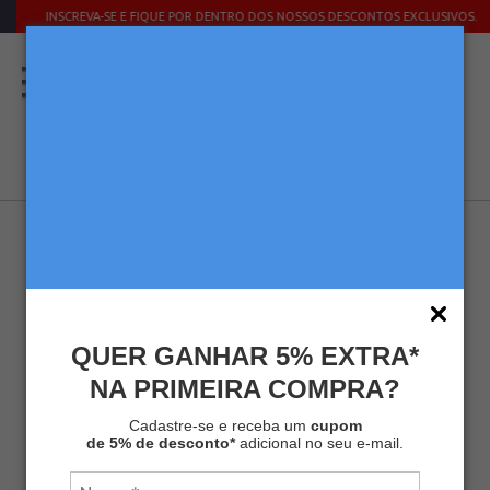
INSCREVA-SE E FIQUE POR DENTRO DOS NOSSOS DESCONTOS EXCLUSIVOS.
QUER GANHAR 5% EXTRA*
NA PRIMEIRA COMPRA?
KIT MELITTA® SUPORTE PORCELANA
102 VERMELHO + FILTRO 102
Cadastre-se e receba um
cupom
de 5% de desconto*
adicional no seu e-mail.
Kits
Kit Acessórios
SKU
MLT-KIT116