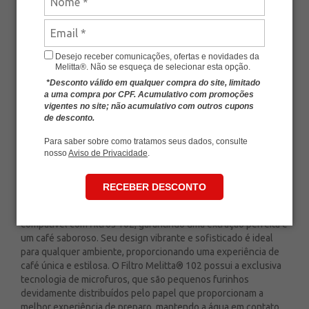
Avalie esse produto
De:
R$ 235,80
-
+
R$ 200,43
Desejo receber comunicações, ofertas e novidades da
Melitta®. Não se esqueça de selecionar esta opção.
ou
4
x
de
R$ 50,10
*Desconto válido em qualquer compra do site, limitado
a uma compra por CPF. Acumulativo com promoções
Economia de
R$ 35,37
vigentes no site; não acumulativo com outros cupons
de desconto.
ADICIONAR AO CARRINHO
Para saber sobre como tratamos seus dados, consulte
nosso
Aviso de Privacidade
.
RECEBER DESCONTO
Kit Melitta® Suporte Porcelana 102 Vermelho + Filtro 102
Feito de porcelana de alta qualidade, este suporte é
compatível com filtros 102, garantindo uma extração perfeita e
um café saboroso. Seu design vibrante e sofisticado é ideal
para qualquer ambiente, proporcionando uma experiência de
café única e estilosa. O Filtro Melitta® 102 possui a exclusiva
tecnologia de microfuros, que são pequenos furinhos
devidamente distribuídos pelo papel que proporcionam a
melhor experiência de preparo, mantendo a água em contato