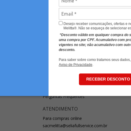
Desejo receber comunicações, ofertas e 
Melitta®. Não se esqueça de selecionar e
*Desconto válido em qualquer compra do sit
uma compra por CPF. Acumulativo com p
vigentes no site; não acumulativo com out
desconto.
Para saber sobre como tratamos seus dados,
Aviso de Privacidade
.
EIS
FALE CONOSCO
RECEBER DESCONTO
o
Contato
Perguntas Frequentes
ATENDIMENTO
Para compras online
sacmelitta@seliafullservice.com.br