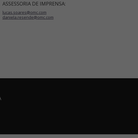
ASSESSORIA DE IMPRENSA:
lucas.soares@omc.com
daniela.resende@omc.com
A