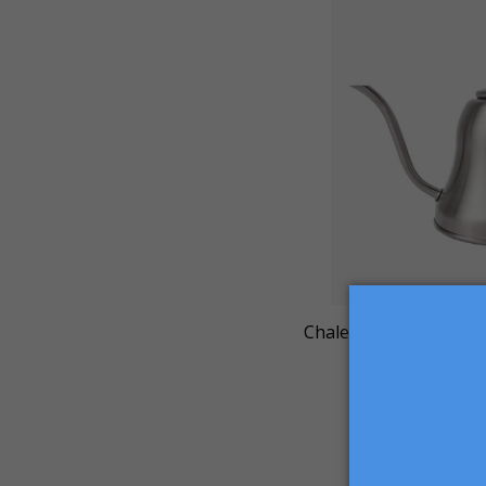
Chaleira Barista de I
R$ 289,
-
+