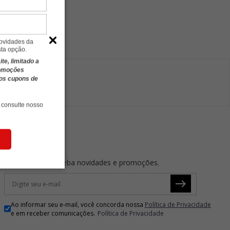
novidades da
sta opção.
e, limitado a
romoções
ros cupons de
 consulte nosso
NEWSLETTER
Cadastre-se e receba novidades e promoções.
Ao informar seu e-mail, você concorda nossa
Política de Privacidade
e em receber comunicações.
Política de Privacidade